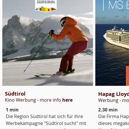
Südtirol
Hapag Lloyd
Kino Werbung - more info
here
Werbung
- mo
1 min
2.30 min
Die Region Südtirol hat sich für ihre
Die Firma Hapa
Werbekampagne "Südtirol sucht" mit
dieses megak