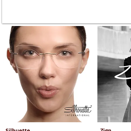
Silhuette
Zign