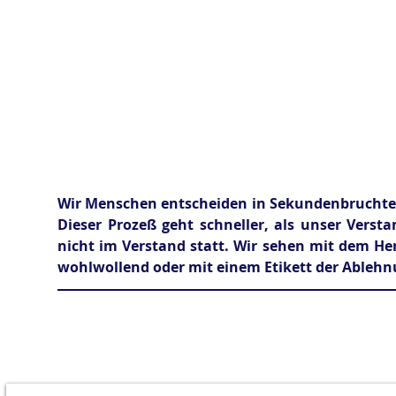
DER ERSTE 
Wir Menschen entscheiden in Sekundenbruchtei
Dieser Prozeß geht schneller, als unser Versta
nicht im Verstand statt. Wir sehen mit dem He
wohlwollend oder mit einem Etikett der Ablehnu
UNVERB