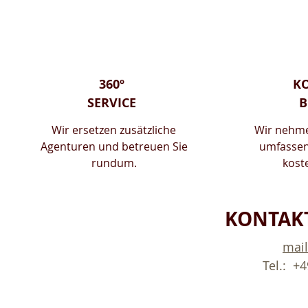
360º
K
SERVICE
B
Wir ersetzen zusätzliche
Wir nehme
Agenturen und betreuen Sie
umfassen
rundum.
kost
KONTAKT
mail
Tel.: +4