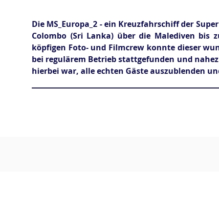
Die MS_Europa_2 - ein Kreuzfahrschiff der Super
Colombo (Sri Lanka) über die Malediven bis z
köpfigen Foto- und Filmcrew konnte dieser wu
bei regulärem Betrieb stattgefunden und nahez
hierbei war, alle echten Gäste auszublenden un
UNVERB
Impressum
© 2023 Trispafilm